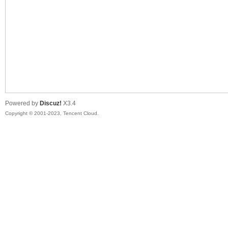
sc
Powered by
Discuz!
X3.4
Copyright © 2001-2023, Tencent Cloud.
uz!
Bo