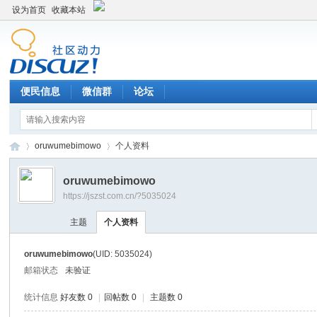
设为首页
收藏本站
便民信息
微信群
论坛
oruwumebimowo
个人资料
oruwumebimowo
https://jszst.com.cn/?5035024
Di
›
›
主题
个人资料
oruwumebimowo
(UID: 5035024)
邮箱状态
未验证
统计信息
好友数 0
|
回帖数 0
|
主题数 0