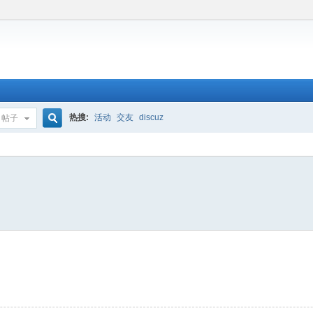
热搜:
活动
交友
discuz
帖子
搜
索