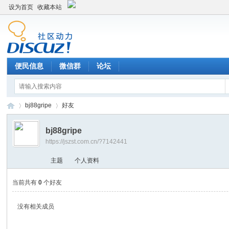
设为首页
收藏本站
便民信息
微信群
论坛
bj88gripe
好友
bj88gripe
https://jszst.com.cn/?7142441
Di
›
›
主题
个人资料
当前共有
0
个好友
没有相关成员