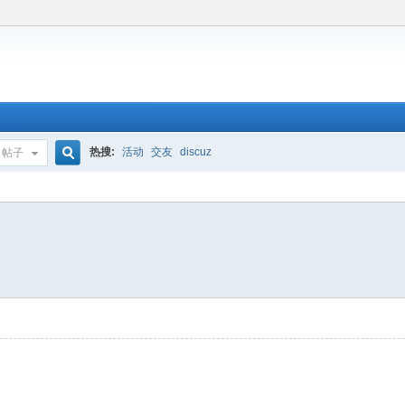
热搜:
活动
交友
discuz
帖子
搜
索