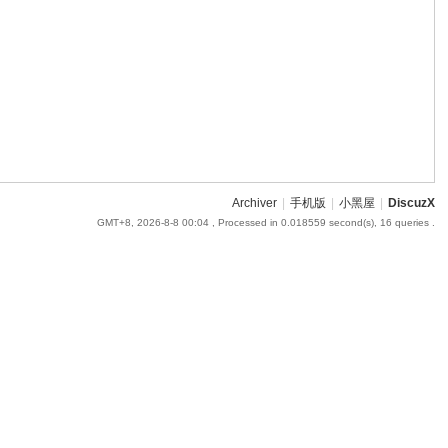
Archiver
|
手机版
|
小黑屋
|
DiscuzX
GMT+8, 2026-8-8 00:04
, Processed in 0.018559 second(s), 16 queries .