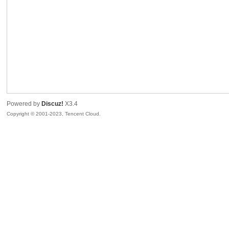
sc
Powered by
Discuz!
X3.4
Copyright © 2001-2023, Tencent Cloud.
uz!
Bo