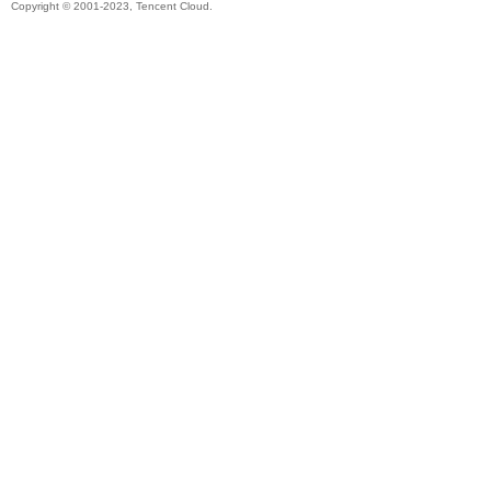
Copyright © 2001-2023, Tencent Cloud.
ar
d