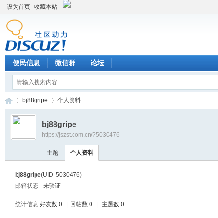
设为首页
收藏本站
便民信息
微信群
论坛
bj88gripe
个人资料
bj88gripe
https://jszst.com.cn/?5030476
Di
›
›
主题
个人资料
bj88gripe
(UID: 5030476)
邮箱状态
未验证
统计信息
好友数 0
|
回帖数 0
|
主题数 0