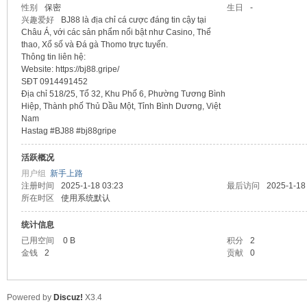
性别
保密
生日
-
兴趣爱好
BJ88 là địa chỉ cá cược đáng tin cậy tại
sc
Châu Á, với các sản phẩm nổi bật như Casino, Thể
thao, Xổ số và Đá gà Thomo trực tuyến.
Thông tin liên hệ:
Website: https://bj88.gripe/
SĐT 0914491452
Địa chỉ 518/25, Tổ 32, Khu Phố 6, Phường Tương Bình
Hiệp, Thành phố Thủ Dầu Một, Tỉnh Bình Dương, Việt
Nam
Hastag #BJ88 #bj88gripe
活跃概况
uz!
用户组
新手上路
注册时间
2025-1-18 03:23
最后访问
2025-1-18
所在时区
使用系统默认
统计信息
已用空间
0 B
积分
2
金钱
2
贡献
0
Powered by
Discuz!
X3.4
Bo