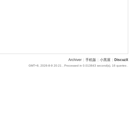
Archiver
|
手机版
|
小黑屋
|
DiscuzX
GMT+8, 2026-8-9 20:21
, Processed in 0.013843 second(s), 16 queries .