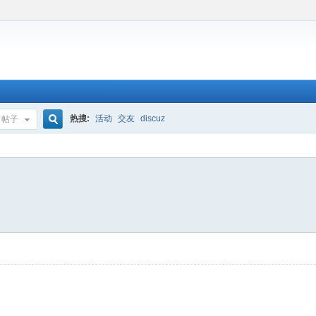
热搜:
活动
交友
discuz
帖子
搜
索