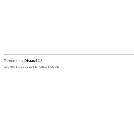
sc
Powered by
Discuz!
X3.4
Copyright © 2001-2023, Tencent Cloud.
uz!
Bo