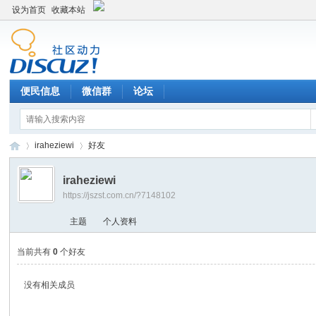
设为首页
收藏本站
便民信息
微信群
论坛
iraheziewi
好友
iraheziewi
https://jszst.com.cn/?7148102
Di
›
›
主题
个人资料
当前共有
0
个好友
没有相关成员