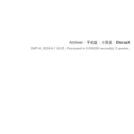
Archiver
|
手机版
|
小黑屋
|
DiscuzX
GMT+8, 2026-8-7 18:05
, Processed in 0.006336 second(s), 5 queries .