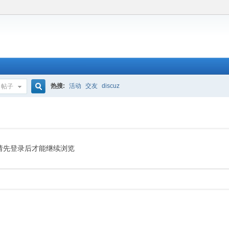
热搜:
活动
交友
discuz
帖子
搜
索
请先登录后才能继续浏览