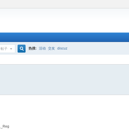
热搜:
活动
交友
discuz
帖子
搜
索
A1_Reg