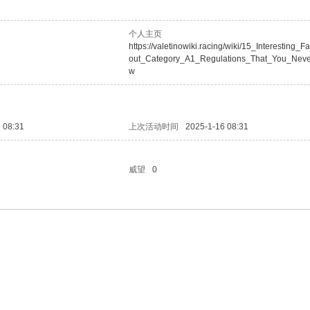
个人主页
https://valetinowiki.racing/wiki/15_Interesting_
out_Category_A1_Regulations_That_You_Nev
w
 08:31
上次活动时间
2025-1-16 08:31
威望
0