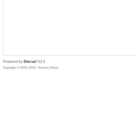
sc
Powered by
Discuz!
X3.4
Copyright © 2001-2023, Tencent Cloud.
uz!
Bo