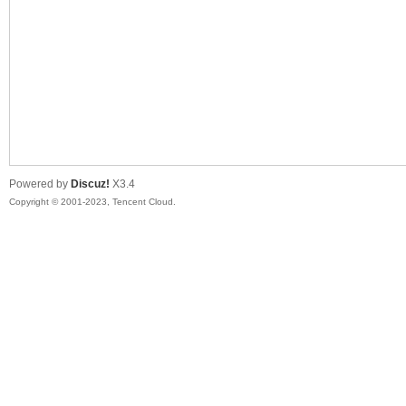
sc
Powered by
Discuz!
X3.4
Copyright © 2001-2023, Tencent Cloud.
uz!
Bo