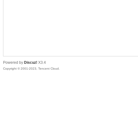
sc
Powered by
Discuz!
X3.4
Copyright © 2001-2023, Tencent Cloud.
uz!
Bo