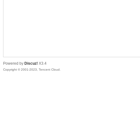
sc
Powered by
Discuz!
X3.4
Copyright © 2001-2023, Tencent Cloud.
uz!
Bo