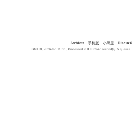
Archiver
|
手机版
|
小黑屋
|
DiscuzX
GMT+8, 2026-8-6 11:56
, Processed in 0.006547 second(s), 5 queries .