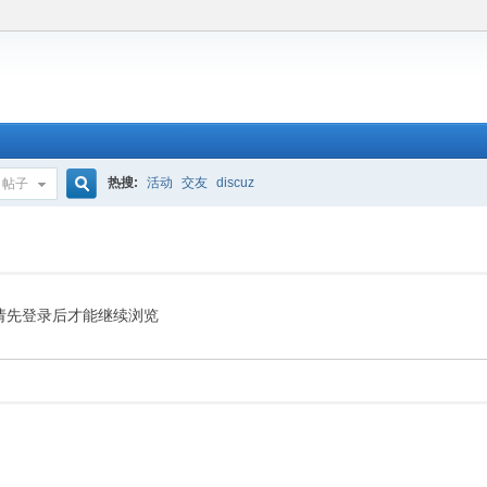
热搜:
活动
交友
discuz
帖子
搜
索
请先登录后才能继续浏览