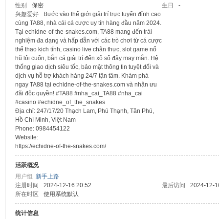
性别
保密
生日
-
兴趣爱好
Bước vào thế giới giải trí trực tuyến đỉnh cao
sc
cùng TA88, nhà cái cá cược uy tín hàng đầu năm 2024.
Tại echidne-of-the-snakes.com, TA88 mang đến trải
nghiệm đa dạng và hấp dẫn với các trò chơi từ cá cược
thể thao kịch tính, casino live chân thực, slot game nổ
hũ lôi cuốn, bắn cá giải trí đến xổ số đầy may mắn. Hệ
thống giao dịch siêu tốc, bảo mật thông tin tuyệt đối và
dịch vụ hỗ trợ khách hàng 24/7 tận tâm. Khám phá
ngay TA88 tại echidne-of-the-snakes.com và nhận ưu
đãi độc quyền! #TA88 #nha_cai_TA88 #nha_cai
#casino #echidne_of_the_snakes
Địa chỉ: 247/17/20 Thạch Lam, Phú Thạnh, Tân Phú,
uz!
Hồ Chí Minh, Việt Nam
Phone: 0984454122
Website:
https://echidne-of-the-snakes.com/
活跃概况
用户组
新手上路
注册时间
2024-12-16 20:52
最后访问
2024-12-1
所在时区
使用系统默认
统计信息
Bo