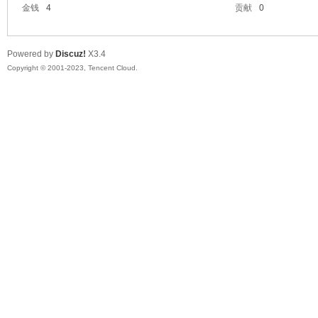
金钱
4
贡献
0
Powered by
Discuz!
X3.4
Copyright © 2001-2023, Tencent Cloud.
ar
d