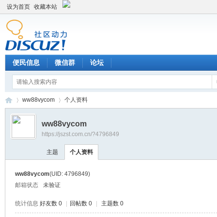
设为首页
收藏本站
便民信息
微信群
论坛
ww88vycom
个人资料
ww88vycom
https://jszst.com.cn/?4796849
Di
›
›
主题
个人资料
ww88vycom
(UID: 4796849)
邮箱状态
未验证
统计信息
好友数 0
|
回帖数 0
|
主题数 0