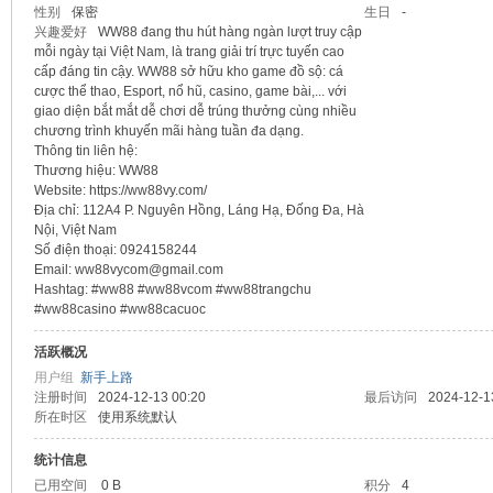
性别
保密
生日
-
兴趣爱好
WW88 đang thu hút hàng ngàn lượt truy cập
sc
mỗi ngày tại Việt Nam, là trang giải trí trực tuyến cao
cấp đáng tin cậy. WW88 sở hữu kho game đồ sộ: cá
cược thể thao, Esport, nổ hũ, casino, game bài,... với
giao diện bắt mắt dễ chơi dễ trúng thưởng cùng nhiều
chương trình khuyến mãi hàng tuần đa dạng.
Thông tin liên hệ:
Thương hiệu: WW88
Website: https://ww88vy.com/
Địa chỉ: 112A4 P. Nguyên Hồng, Láng Hạ, Đống Đa, Hà
Nội, Việt Nam
Số điện thoại: 0924158244
uz!
Email: ww88vycom@gmail.com
Hashtag: #ww88 #ww88vcom #ww88trangchu
#ww88casino #ww88cacuoc
活跃概况
用户组
新手上路
注册时间
2024-12-13 00:20
最后访问
2024-12-1
所在时区
使用系统默认
统计信息
已用空间
0 B
积分
4
Bo