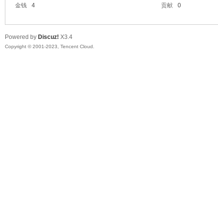
金钱
4
贡献
0
Powered by
Discuz!
X3.4
Copyright © 2001-2023, Tencent Cloud.
ar
d