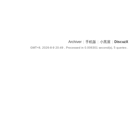
Archiver
|
手机版
|
小黑屋
|
DiscuzX
GMT+8, 2026-8-9 20:49
, Processed in 0.006301 second(s), 5 queries .