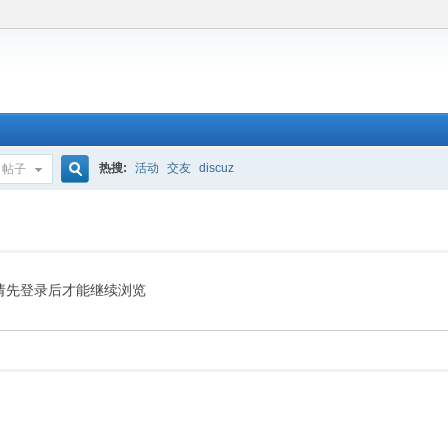
热搜:
活动
交友
discuz
帖子
搜
索
请先登录后才能继续浏览