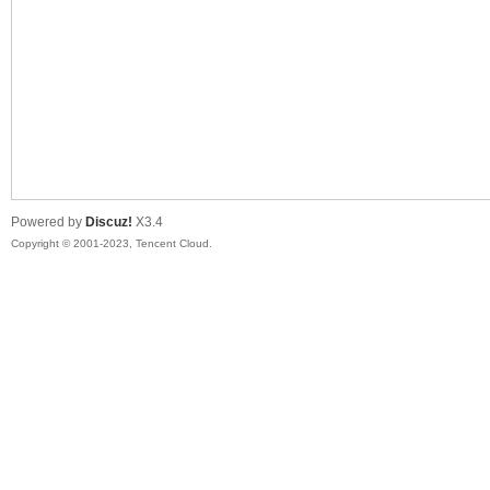
sc
Powered by
Discuz!
X3.4
Copyright © 2001-2023, Tencent Cloud.
uz!
Bo