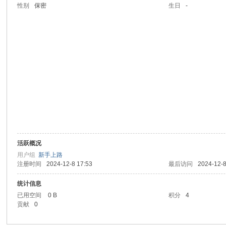
性别
保密
生日
-
sc
uz!
活跃概况
用户组
新手上路
注册时间
2024-12-8 17:53
最后访问
2024-12-8
统计信息
已用空间
0 B
积分
4
贡献
0
Bo