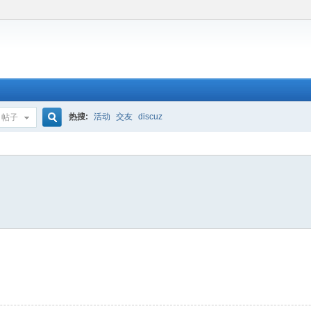
热搜:
活动
交友
discuz
帖子
搜
索