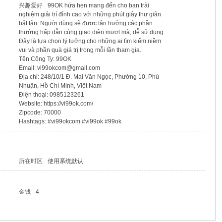
兴趣爱好
99OK hứa hẹn mang đến cho bạn trải
nghiệm giải trí đỉnh cao với những phút giây thư giãn
bất tận. Người dùng sẽ được tận hưởng các phần
thưởng hấp dẫn cùng giao diện mượt mà, dễ sử dụng.
Đây là lựa chọn lý tưởng cho những ai tìm kiếm niềm
vui và phần quà giá trị trong mỗi lần tham gia.
Tên Công Ty: 99OK
Email: vi99okcom@gmail.com
Địa chỉ: 248/10/1 Đ. Mai Văn Ngọc, Phường 10, Phú
Nhuận, Hồ Chí Minh, Việt Nam
Điện thoại: 0985123261
Website: https://vi99ok.com/
Zipcode: 70000
Hashtags: #vi99okcom #vi99ok #99ok
所在时区
使用系统默认
金钱
4