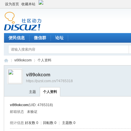
设为首页
收藏本站
便民信息
微信群
论坛
vi99okcom
个人资料
vi99okcom
https://jszst.com.cn/?4765318
Di
›
›
主题
个人资料
vi99okcom
(UID: 4765318)
邮箱状态
未验证
统计信息
好友数 0
|
回帖数 0
|
主题数 0