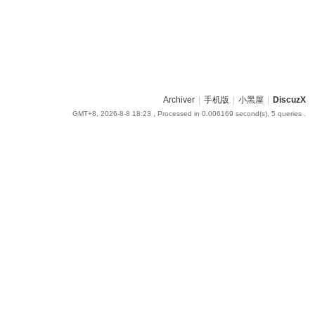
Archiver
|
手机版
|
小黑屋
|
DiscuzX
GMT+8, 2026-8-8 18:23
, Processed in 0.006169 second(s), 5 queries .