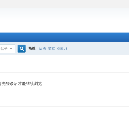
热搜:
活动
交友
discuz
帖子
搜
索
请先登录后才能继续浏览