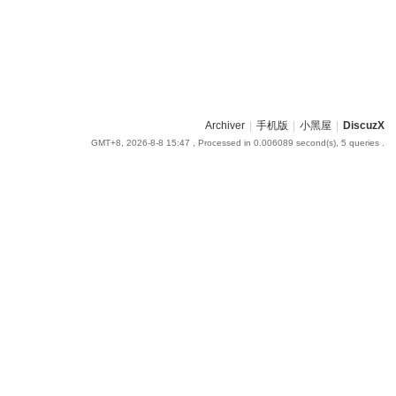
Archiver
|
手机版
|
小黑屋
|
DiscuzX
GMT+8, 2026-8-8 15:47
, Processed in 0.006089 second(s), 5 queries .