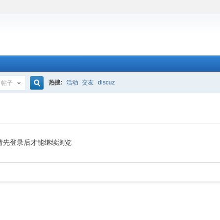
热搜:
活动
交友
discuz
帖子
搜
索
请先登录后才能继续浏览