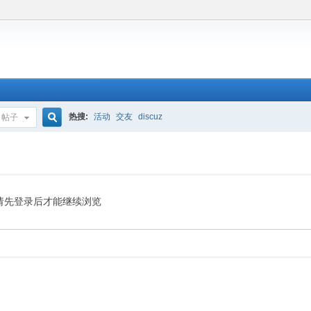
热搜:
活动
交友
discuz
帖子
搜
索
请先登录后才能继续浏览