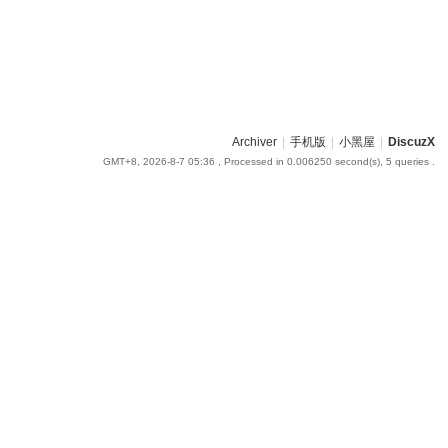
Archiver
|
手机版
|
小黑屋
|
DiscuzX
GMT+8, 2026-8-7 05:36
, Processed in 0.006250 second(s), 5 queries .