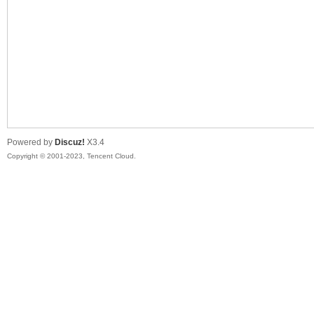
sc
Powered by
Discuz!
X3.4
Copyright © 2001-2023, Tencent Cloud.
uz!
Bo