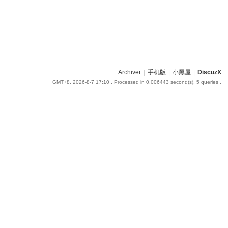
Archiver
|
手机版
|
小黑屋
|
DiscuzX
GMT+8, 2026-8-7 17:10
, Processed in 0.006443 second(s), 5 queries .