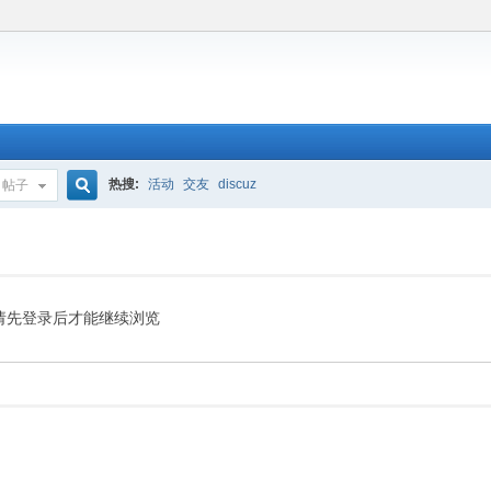
热搜:
活动
交友
discuz
帖子
搜
索
请先登录后才能继续浏览