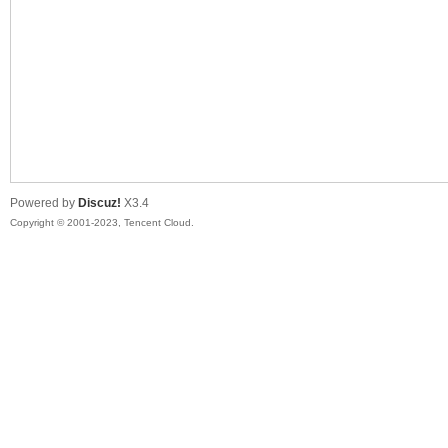
sc
Powered by
Discuz!
X3.4
Copyright © 2001-2023, Tencent Cloud.
uz!
Bo