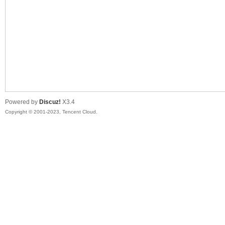
sc
Powered by
Discuz!
X3.4
Copyright © 2001-2023, Tencent Cloud.
uz!
Bo