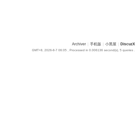
Archiver
|
手机版
|
小黑屋
|
DiscuzX
GMT+8, 2026-8-7 06:05
, Processed in 0.006136 second(s), 5 queries .