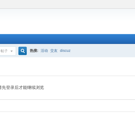
热搜:
活动
交友
discuz
帖子
搜
索
请先登录后才能继续浏览