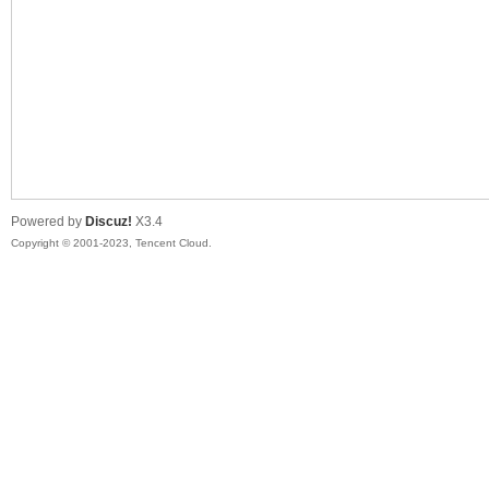
sc
Powered by
Discuz!
X3.4
Copyright © 2001-2023, Tencent Cloud.
uz!
Bo