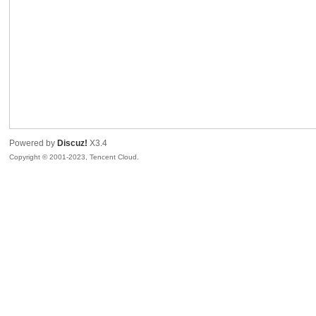
sc
Powered by
Discuz!
X3.4
Copyright © 2001-2023, Tencent Cloud.
uz!
Bo