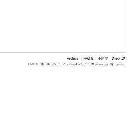
Archiver
|
手机版
|
小黑屋
|
DiscuzX
GMT+8, 2026-8-8 05:02
, Processed in 0.015510 second(s), 16 queries .