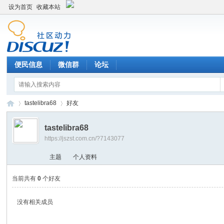
设为首页
收藏本站
便民信息
微信群
论坛
tastelibra68
好友
tastelibra68
https://jszst.com.cn/?7143077
Di
›
›
主题
个人资料
当前共有
0
个好友
没有相关成员