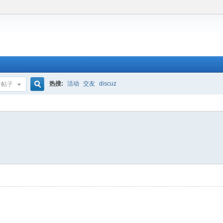
热搜:
活动
交友
discuz
帖子
搜
索