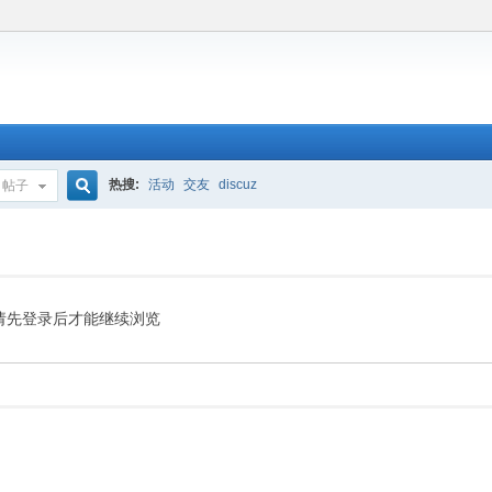
热搜:
活动
交友
discuz
帖子
搜
索
请先登录后才能继续浏览