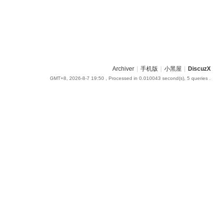
Archiver
|
手机版
|
小黑屋
|
DiscuzX
GMT+8, 2026-8-7 19:50
, Processed in 0.010043 second(s), 5 queries .