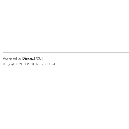
sc
Powered by
Discuz!
X3.4
Copyright © 2001-2023, Tencent Cloud.
uz!
Bo