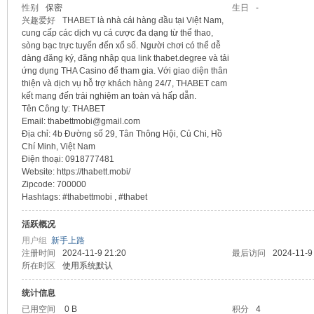
性别
保密
生日
-
兴趣爱好
THABET là nhà cái hàng đầu tại Việt Nam,
sc
cung cấp các dịch vụ cá cược đa dạng từ thể thao,
sòng bạc trực tuyến đến xổ số. Người chơi có thể dễ
dàng đăng ký, đăng nhập qua link thabet.degree và tải
ứng dụng THA Casino để tham gia. Với giao diện thân
thiện và dịch vụ hỗ trợ khách hàng 24/7, THABET cam
kết mang đến trải nghiệm an toàn và hấp dẫn.
Tên Công ty: THABET
Email: thabettmobi@gmail.com
Địa chỉ: 4b Đường số 29, Tân Thông Hội, Củ Chi, Hồ
Chí Minh, Việt Nam
Điện thoại: 0918777481
uz!
Website: https://thabett.mobi/
Zipcode: 700000
Hashtags: #thabettmobi , #thabet
活跃概况
用户组
新手上路
注册时间
2024-11-9 21:20
最后访问
2024-11-9
所在时区
使用系统默认
统计信息
已用空间
0 B
积分
4
Bo