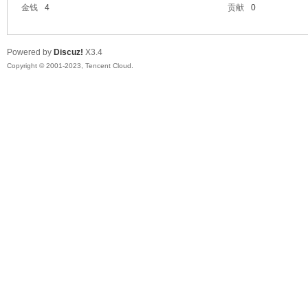
金钱
4
贡献
0
Powered by
Discuz!
X3.4
Copyright © 2001-2023, Tencent Cloud.
ar
d