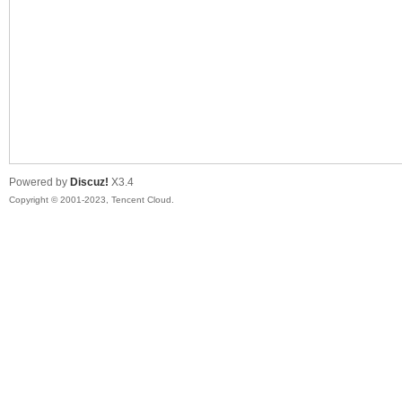
sc
Powered by
Discuz!
X3.4
Copyright © 2001-2023, Tencent Cloud.
uz!
Bo