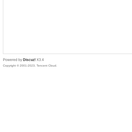
sc
Powered by
Discuz!
X3.4
Copyright © 2001-2023, Tencent Cloud.
uz!
Bo