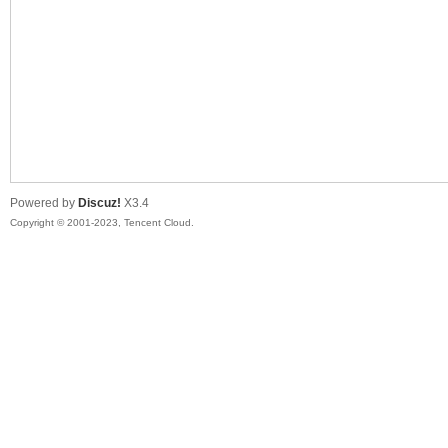
sc
Powered by
Discuz!
X3.4
Copyright © 2001-2023, Tencent Cloud.
uz!
Bo