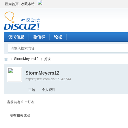
设为首页
收藏本站
便民信息
微信群
论坛
StormMeyers12
好友
StormMeyers12
https://jszst.com.cn/?7142744
Di
›
›
主题
个人资料
当前共有
0
个好友
没有相关成员