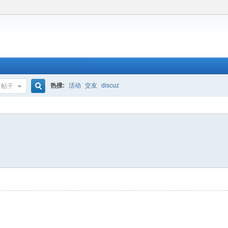
热搜:
活动
交友
discuz
帖子
搜
索