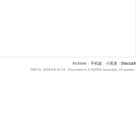
Archiver
|
手机版
|
小黑屋
|
DiscuzX
GMT+8, 2026-8-8 02:14
, Processed in 0.093564 second(s), 16 queries .