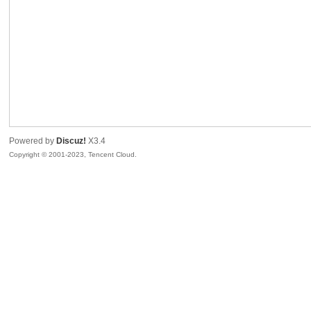
sc
Powered by
Discuz!
X3.4
Copyright © 2001-2023, Tencent Cloud.
uz!
Bo