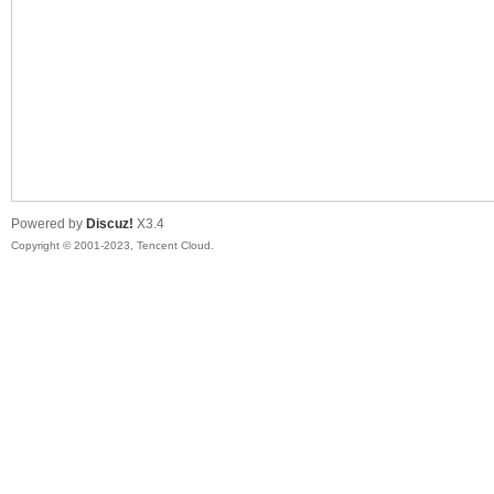
sc
Powered by
Discuz!
X3.4
Copyright © 2001-2023, Tencent Cloud.
uz!
Bo