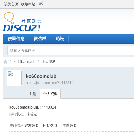
设为首页
收藏本站
便民信息
微信群
论坛
ko66comclub
个人资料
ko66comclub
https://jszst.com.cn/?4448314
Di
›
›
主题
个人资料
ko66comclub
(UID: 4448314)
邮箱状态
未验证
统计信息
好友数 0
|
回帖数 0
|
主题数 0