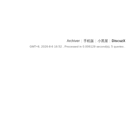
Archiver
|
手机版
|
小黑屋
|
DiscuzX
GMT+8, 2026-8-6 16:52
, Processed in 0.006129 second(s), 5 queries .