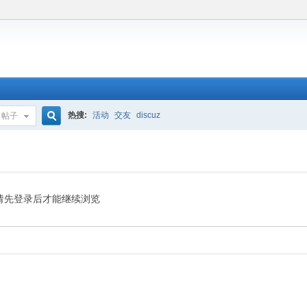
热搜:
活动
交友
discuz
帖子
搜
索
请先登录后才能继续浏览