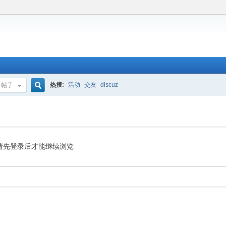
热搜:
活动
交友
discuz
帖子
搜
索
请先登录后才能继续浏览