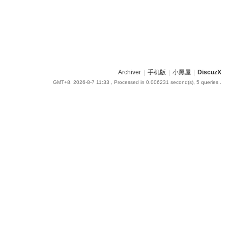
Archiver
|
手机版
|
小黑屋
|
DiscuzX
GMT+8, 2026-8-7 11:33
, Processed in 0.006231 second(s), 5 queries .