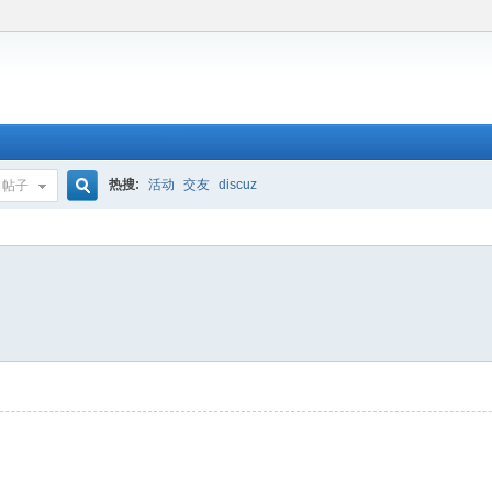
热搜:
活动
交友
discuz
帖子
搜
索