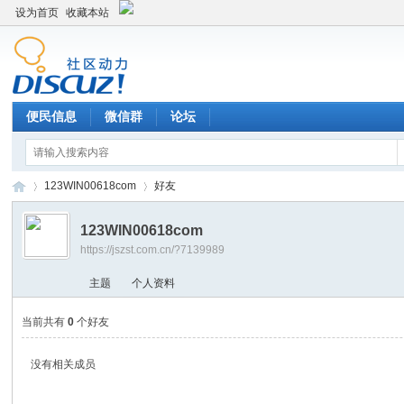
设为首页
收藏本站
便民信息
微信群
论坛
123WIN00618com
好友
123WIN00618com
https://jszst.com.cn/?7139989
Di
›
›
主题
个人资料
当前共有
0
个好友
没有相关成员