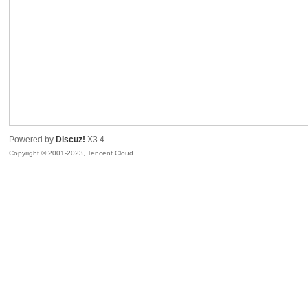
sc
Powered by
Discuz!
X3.4
Copyright © 2001-2023, Tencent Cloud.
uz!
Bo