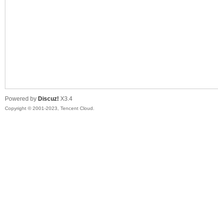
sc
Powered by
Discuz!
X3.4
Copyright © 2001-2023, Tencent Cloud.
uz!
Bo