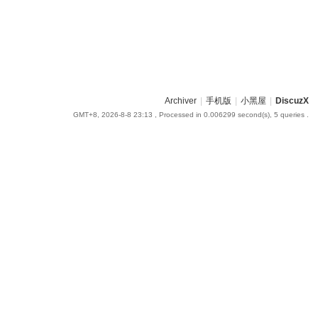
Archiver
|
手机版
|
小黑屋
|
DiscuzX
GMT+8, 2026-8-8 23:13
, Processed in 0.006299 second(s), 5 queries .