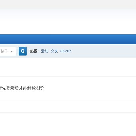
热搜:
活动
交友
discuz
帖子
搜
索
请先登录后才能继续浏览