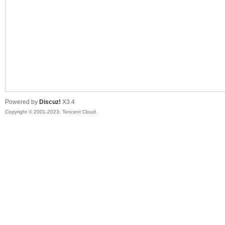
sc
Powered by
Discuz!
X3.4
Copyright © 2001-2023, Tencent Cloud.
uz!
Bo