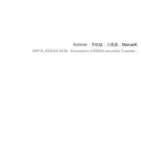
Archiver
|
手机版
|
小黑屋
|
DiscuzX
GMT+8, 2026-8-6 23:32
, Processed in 0.006310 second(s), 5 queries .