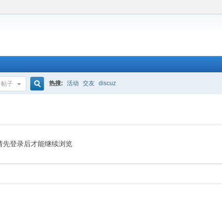
热搜:
活动
交友
discuz
帖子
搜
索
请先登录后才能继续浏览