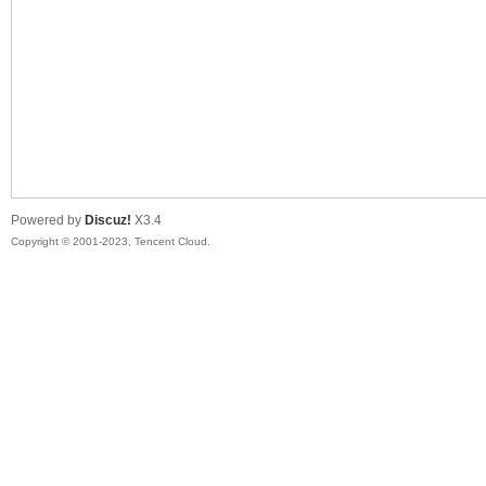
sc
Powered by
Discuz!
X3.4
Copyright © 2001-2023, Tencent Cloud.
uz!
Bo