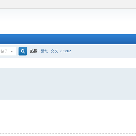
热搜:
活动
交友
discuz
帖子
搜
索