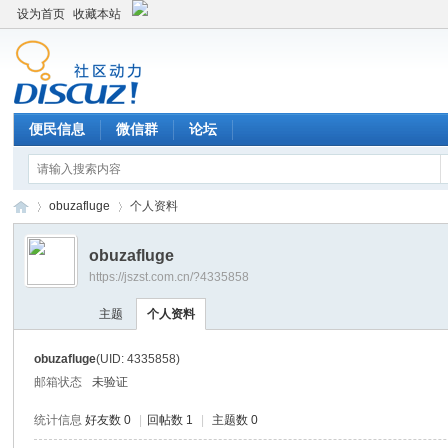
设为首页
收藏本站
便民信息
微信群
论坛
obuzafluge
个人资料
obuzafluge
https://jszst.com.cn/?4335858
Di
›
›
主题
个人资料
obuzafluge
(UID: 4335858)
邮箱状态
未验证
统计信息
好友数 0
|
回帖数 1
|
主题数 0