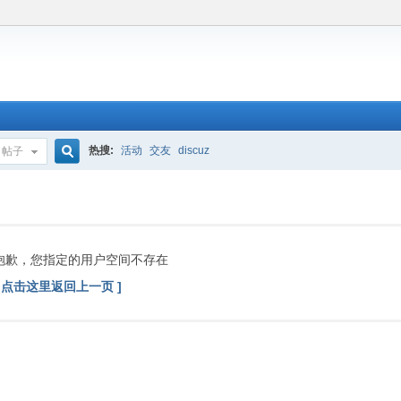
热搜:
活动
交友
discuz
帖子
搜
索
抱歉，您指定的用户空间不存在
[ 点击这里返回上一页 ]