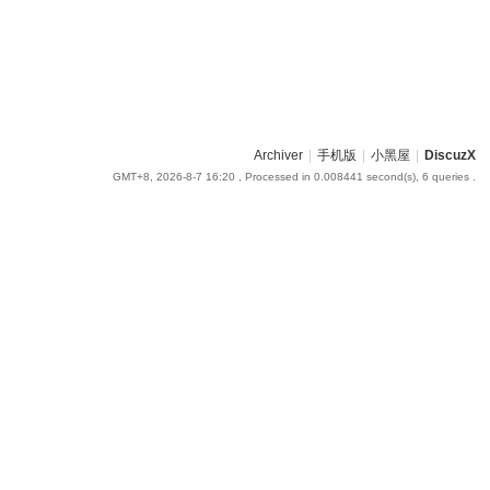
Archiver
|
手机版
|
小黑屋
|
DiscuzX
GMT+8, 2026-8-7 16:20
, Processed in 0.008441 second(s), 6 queries .