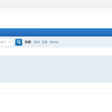
热搜:
活动
交友
discuz
帖子
搜
索