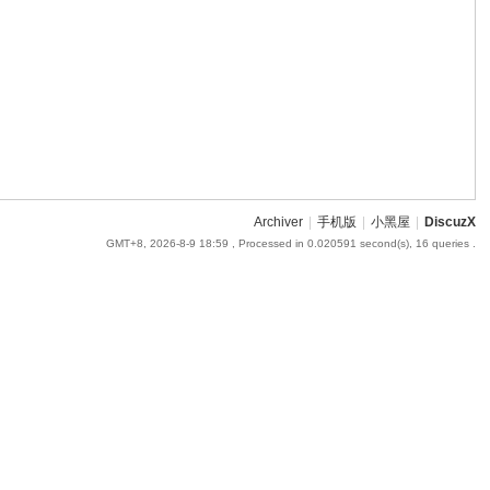
Archiver
|
手机版
|
小黑屋
|
DiscuzX
GMT+8, 2026-8-9 18:59
, Processed in 0.020591 second(s), 16 queries .