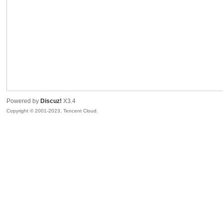
sc
Powered by
Discuz!
X3.4
Copyright © 2001-2023, Tencent Cloud.
uz!
Bo