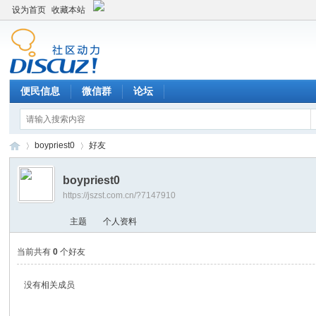
设为首页
收藏本站
便民信息
微信群
论坛
boypriest0
好友
boypriest0
https://jszst.com.cn/?7147910
Di
›
›
主题
个人资料
当前共有
0
个好友
没有相关成员