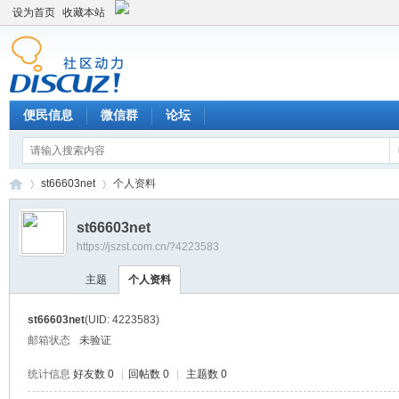
设为首页
收藏本站
便民信息
微信群
论坛
st66603net
个人资料
st66603net
https://jszst.com.cn/?4223583
Di
›
›
主题
个人资料
st66603net
(UID: 4223583)
邮箱状态
未验证
统计信息
好友数 0
|
回帖数 0
|
主题数 0