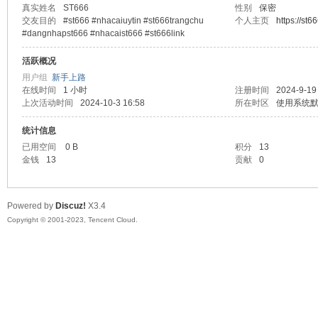
真实姓名
ST666
性别
保密
交友目的
#st666 #nhacaiuytin #st666trangchu
个人主页
https://st6
sc
#dangnhapst666 #nhacaist666 #st666link
活跃概况
用户组
新手上路
在线时间
1 小时
注册时间
2024-9-19
上次活动时间
2024-10-3 16:58
所在时区
使用系统
统计信息
已用空间
0 B
积分
13
金钱
13
贡献
0
uz!
Powered by
Discuz!
X3.4
Copyright © 2001-2023, Tencent Cloud.
Bo