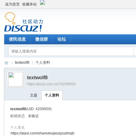
设为首页
收藏本站
便民信息
微信群
论坛
textwolf8
个人资料
textwolf8
https://jszst.com.cn/?4209959
Di
›
›
主题
个人资料
textwolf8
(UID: 4209959)
邮箱状态
未验证
个人签名
https://atavi.com/share/wujwuqzudmqb