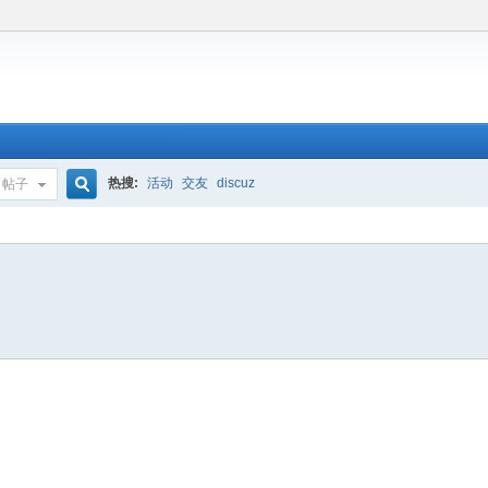
热搜:
活动
交友
discuz
帖子
搜
索